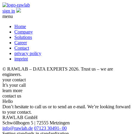
sign in
menu
Home
Company
Solutions
Career
Contact
privacy policy
imprint
© RAWLAB – DATA EXPERTS 2026. Trust us – we are
engineers.
your contact
It’s your call
learn more
contact us
Hello
Don’t hesitate to call us or to send an e-mail. We’re looking forward
to your contact.
RAWLAB GmbH
Schwöllbogen 5 | 72555 Metzingen
info@rawlab.de
07123 30491- 00
Setting standards in standardization